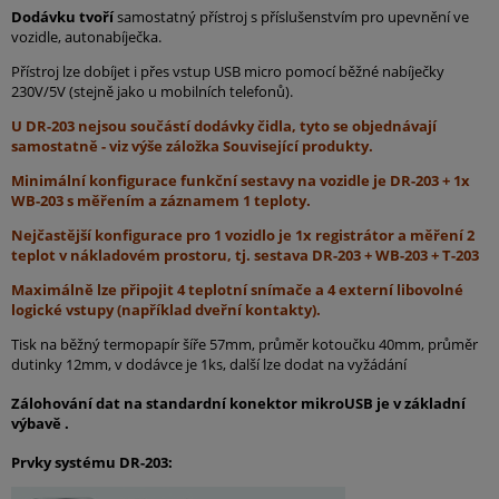
Dodávku tvoří
samostatný přístroj s příslušenstvím pro upevnění ve
vozidle, autonabíječka.
Přístroj lze dobíjet i přes vstup USB micro pomocí běžné nabíječky
230V/5V (stejně jako u mobilních telefonů).
U DR-203 nejsou součástí dodávky čidla, tyto se objednávají
samostatně - viz výše záložka Související produkty.
Minimální konfigurace funkční sestavy na vozidle je DR-203 + 1x
WB-203 s měřením a záznamem 1 teploty.
Nejčastější konfigurace pro 1 vozidlo je 1x registrátor a měření 2
teplot v nákladovém prostoru, tj. sestava DR-203 + WB-203 + T-203
Maximálně lze připojit 4 teplotní snímače a 4 externí libovolné
logické vstupy (například dveřní kontakty).
Tisk na běžný termopapír šíře 57mm, průměr kotoučku 40mm, průměr
dutinky 12mm, v dodávce je 1ks, další lze dodat na vyžádání
Zálohování dat na standardní konektor mikroUSB je v základní
výbavě .
Prvky systému DR-203: