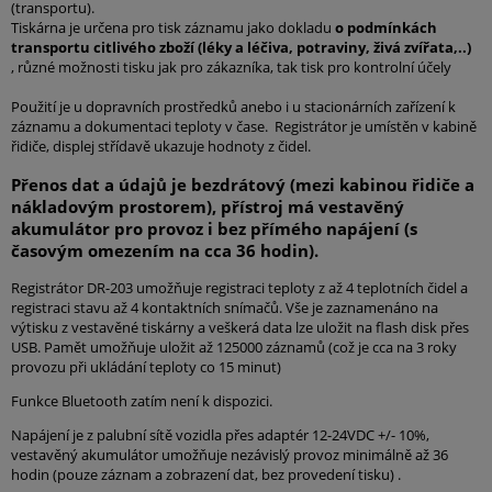
(transportu).
Tiskárna je určena pro tisk záznamu jako dokladu
o podmínkách
transportu citlivého zboží (léky a léčiva, potraviny, živá zvířata,..)
, různé možnosti tisku jak pro zákazníka, tak tisk pro kontrolní účely
Použití je u dopravních prostředků anebo i u stacionárních zařízení k
záznamu a dokumentaci teploty v čase. Registrátor je umístěn v kabině
řidiče, displej střídavě ukazuje hodnoty z čidel.
Přenos dat a údajů je bezdrátový (mezi kabinou řidiče a
nákladovým prostorem), přístroj má vestavěný
akumulátor pro provoz i bez přímého napájení (s
časovým omezením na cca 36 hodin).
Registrátor DR-203 umožňuje registraci teploty z až 4 teplotních čidel a
registraci stavu až 4 kontaktních snímačů. Vše je zaznamenáno na
výtisku z vestavěné tiskárny a veškerá data lze uložit na flash disk přes
USB. Pamět umožňuje uložit až 125000 záznamů (což je cca na 3 roky
provozu při ukládání teploty co 15 minut)
Funkce Bluetooth zatím není k dispozici.
Napájení je z palubní sítě vozidla přes adaptér 12-24VDC +/- 10%,
vestavěný akumulátor umožňuje nezávislý provoz minimálně až 36
hodin (pouze záznam a zobrazení dat, bez provedení tisku) .