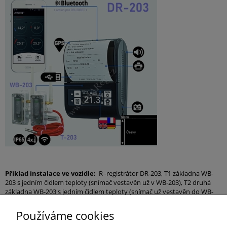
Příklad instalace ve vozidle:
R -registrátor DR-203, T1 základna WB-
203 s jedním čidlem teploty (snímač vestavěn už v WB-203), T2 druhá
základna WB-203 s jedním čidlem teploty (snímač už vestavěn do WB-
203), s dodatkovým připojeným čidlem teploty T3 (T-203 umístěn v jinak
chlazeném prostoru) a s připojeným snímačem otevření dveří D1
Používáme cookies